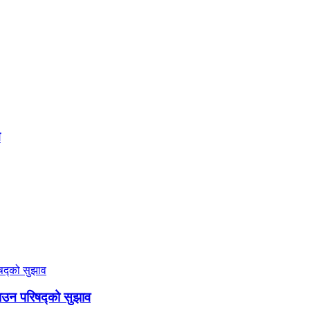
म
गाउन परिषद्को सुझाव