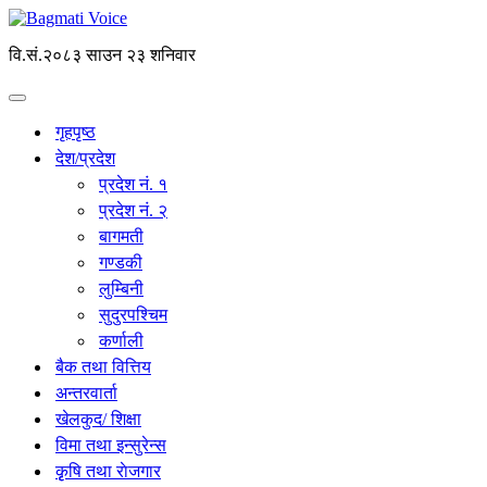
वि.सं.२०८३ साउन २३ शनिवार
गृहपृष्ठ
देश/प्रदेश
प्रदेश नं. १
प्रदेश नं. २
बागमती
गण्डकी
लुम्बिनी
सुदुरपश्चिम
कर्णाली
बैक तथा वित्तिय
अन्तरवार्ता
खेलकुद/ शिक्षा
विमा तथा इन्सुरेन्स
कृृषि तथा राेजगार