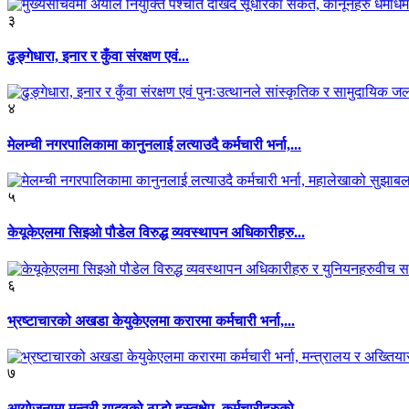
३
ढुङ्गेधारा, इनार र कुँवा संरक्षण एवं...
४
मेलम्ची नगरपालिकामा कानुनलाई लत्याउदै कर्मचारी भर्ना,...
५
केयूकेएलमा सिइओ पौडेल विरुद्ध व्यवस्थापन अधिकारीहरु...
६
भ्रष्टाचारको अखडा केयुकेएलमा करारमा कर्मचारी भर्ना,...
७
आयोजनामा मन्त्री यादवको ठाडो हस्तक्षेप, कर्मचारीहरुको...