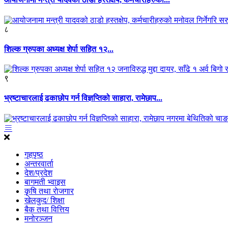
८
शिल्क ग्रुपका अध्यक्ष शेर्पा सहित १२...
९
भ्रष्टाचारलाई ढकाछोप गर्न विज्ञप्तिको साहारा, रामेछाप...
गृहपृष्ठ
अन्तरवार्ता
देश/प्रदेश
बागमती भ्वाइस
कृृषि तथा राेजगार
खेलकुद/ शिक्षा
बैक तथा वित्तिय
मनोरञ्जन