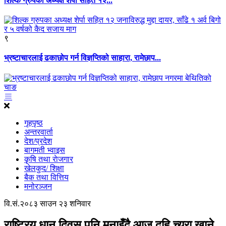
शिल्क ग्रुपका अध्यक्ष शेर्पा सहित १२...
९
भ्रष्टाचारलाई ढकाछोप गर्न विज्ञप्तिको साहारा, रामेछाप...
गृहपृष्ठ
अन्तरवार्ता
देश/प्रदेश
बागमती भ्वाइस
कृृषि तथा राेजगार
खेलकुद/ शिक्षा
बैक तथा वित्तिय
मनोरञ्जन
वि.सं.२०८३ साउन २३ शनिवार
राष्ट्रिय धान दिवस पनि मनाइँदै,आज दहि च्युरा खाने