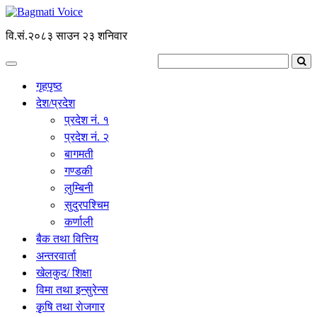
वि.सं.२०८३ साउन २३ शनिवार
गृहपृष्ठ
देश/प्रदेश
प्रदेश नं. १
प्रदेश नं. २
बागमती
गण्डकी
लुम्बिनी
सुदुरपश्चिम
कर्णाली
बैक तथा वित्तिय
अन्तरवार्ता
खेलकुद/ शिक्षा
विमा तथा इन्सुरेन्स
कृृषि तथा राेजगार