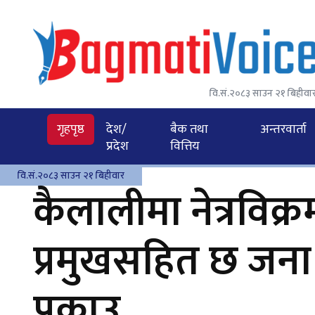
वि.सं.२०८३ साउन २१ बिहीवा
गृहपृष्ठ
देश/
बैक तथा
अन्तरवार्ता
प्रदेश
वित्तिय
वि.सं.२०८३ साउन २१ बिहीवार
कैलालीमा नेत्रविक्
प्रमुखसहित छ जना पक
पक्राउ