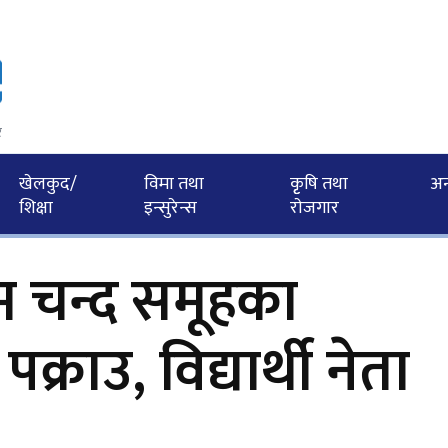
र
खेलकुद/
विमा तथा
कृृषि तथा
अन्त
शिक्षा
इन्सुरेन्स
राेजगार
रम चन्द समूहका
्राउ, विद्यार्थी नेता