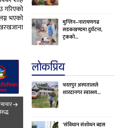
 लक्की शाह
ाउ गरिएको
ंलग्न भएको
मुग्लिन–नारायणगढ
ा खरखजाना
सडकखण्डमा दुर्घटना,
ट्रकको...
लाेकप्रिय
भरतपुर अस्पतालले
शारदानगर स्वास्थ्य...
समाचार
रुद्ध
‘संविधान संशोधन बहस