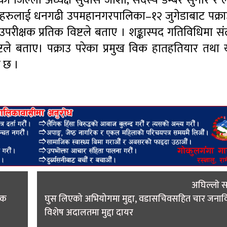
ीका जिल्ला अध्यक्ष सुवास जोशी, सदस्य डम्बर सुनार र
उनीहरुलाई धनगढी उपमहानगरपालिका–१२ जुगेडाबाट पक्र
ब उपरीक्षक प्रतिक विष्टले बताए । शङ्कास्पद गतिविधिमा स
िष्टले बताए। पक्राउ परेका प्रमुख विक हातहतियार तथ
ो छ ।
अघिल्लाे 
ठक
घुस लिएको अभियोगमा मुद्दा, वडासचिवसहित चार जनावि
विशेष अदालतमा मुद्दा दायर