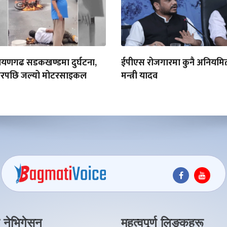
रायणगढ सडकखण्डमा दुर्घटना,
ईपीएस रोजगारमा कुनै अनियमित
्करपछि जल्यो मोटरसाइकल
मन्त्री यादव
 नेभिगेसन
महत्वपूर्ण लिङ्कहरू