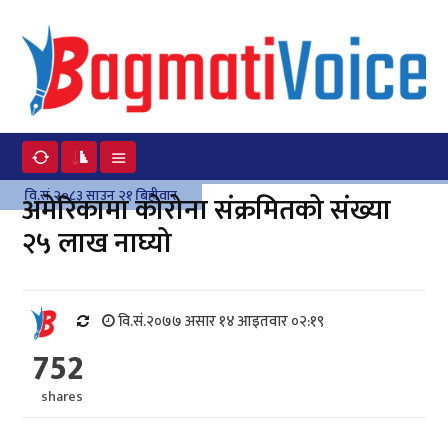
वि.सं.२०८३ साउन २१ बिहीवार
अमेरिकामा कोरोना संक्रमितको संख्या
२५ लाख नाघ्यो
वि.सं.२०७७ असार १४ आइतवार ०२:१९
752
shares