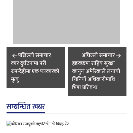
Post
पछिल्लाे समाचार
अघिल्लाे समाचार
navigation
कार दुर्घटनामा परी
हङकङमा राष्ट्रिय सुरक्षा
रुपन्देहीमा एक पत्रकारको
कानुनः अमेरिकाले लगायो
मृत्यु
चिनियाँ अधिकारीमाथि
भिषा प्रतिबन्ध
सम्बन्धित खबर