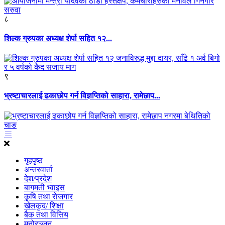
८
शिल्क ग्रुपका अध्यक्ष शेर्पा सहित १२...
९
भ्रष्टाचारलाई ढकाछोप गर्न विज्ञप्तिको साहारा, रामेछाप...
गृहपृष्ठ
अन्तरवार्ता
देश/प्रदेश
बागमती भ्वाइस
कृृषि तथा राेजगार
खेलकुद/ शिक्षा
बैक तथा वित्तिय
मनोरञ्जन