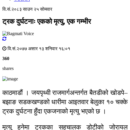
वि.सं.२०८३ साउन २५ सोमवार
ट्रक दुर्घटनाः एकको मृत्यु, एक गम्भीर
वि.सं.२०७७ असार १३ शनिवार १६:०१
360
shares
काठमाडौं । जयपृथ्वी राजमार्गअन्तर्गत बैतडीको खोडपे–
बझाङ सडकखण्डको धारीमा आइतवार बेलुका १० चक्के
ट्रक दुर्घटना हुँदा एकजनाको मृत्यु भएको छ ।
मृत्यु हुनेमा ट्रकका सहचालक डोटीको जोरायल