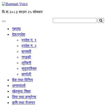
वि.सं.२०८३ साउन २५ सोमवार
गृहपृष्ठ
देश/प्रदेश
प्रदेश नं. १
प्रदेश नं. २
बागमती
गण्डकी
लुम्बिनी
सुदुरपश्चिम
कर्णाली
बैक तथा वित्तिय
अन्तरवार्ता
खेलकुद/ शिक्षा
विमा तथा इन्सुरेन्स
कृृषि तथा राेजगार