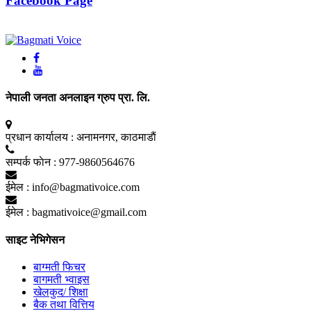
Facebook Page
नेपाली जनता अनलाइन ग्रुप प्रा. लि.
प्रधान कार्यालय :
अनामनगर, काठमाडाैं
सम्पर्क फाेन :
977-9860564676
ईमेल :
info@bagmativoice.com
ईमेल :
bagmativoice@gmail.com
साइट नेभिगेसन
बाग्मती फिचर
बागमती भ्वाइस
खेलकुद/ शिक्षा
बैक तथा वित्तिय