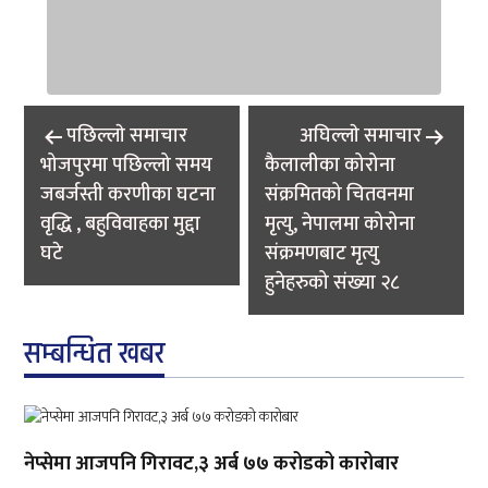
Post
पछिल्लाे समाचार
अघिल्लाे समाचार
navigation
भोजपुरमा पछिल्लो समय
कैलालीका कोरोना
जबर्जस्ती करणीका घटना
संक्रमितको चितवनमा
वृद्धि , बहुविवाहका मुद्दा
मृत्यु, नेपालमा कोरोना
घटे
संक्रमणबाट मृत्यु
हुनेहरुको संख्या २८
सम्बन्धित खबर
नेप्सेमा आजपनि गिरावट,३ अर्ब ७७ करोडको कारोबार