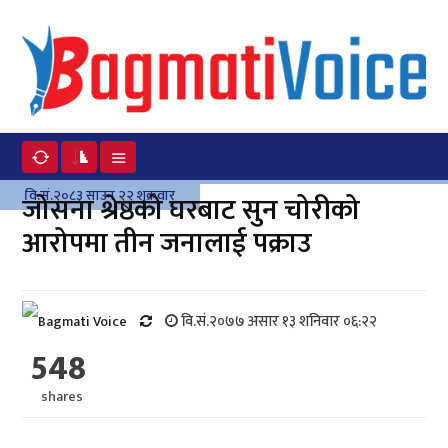
वि.सं.२०८३ साउन २२ शुक्रवार
जोसना श्रेष्ठको घरबाट सुन चोरीको
आरोपमा तीन जनालाई पक्राउ
वि.सं.२०७७ असार १३ शनिवार ०६:२२
548
shares