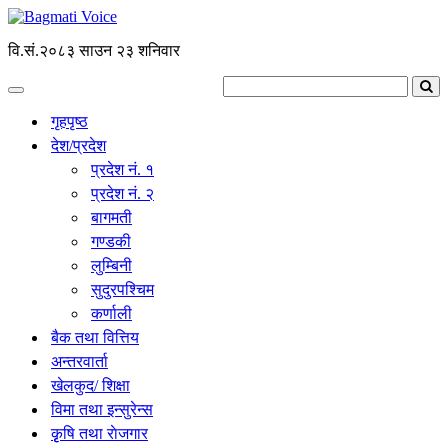
वि.सं.२०८३ साउन २३ शनिवार
गृहपृष्ठ
देश/प्रदेश
प्रदेश नं. १
प्रदेश नं. २
बागमती
गण्डकी
लुम्बिनी
सुदुरपश्चिम
कर्णाली
बैक तथा वित्तिय
अन्तरवार्ता
खेलकुद/ शिक्षा
विमा तथा इन्सुरेन्स
कृृषि तथा राेजगार