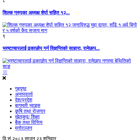
८
शिल्क ग्रुपका अध्यक्ष शेर्पा सहित १२...
९
भ्रष्टाचारलाई ढकाछोप गर्न विज्ञप्तिको साहारा, रामेछाप...
गृहपृष्ठ
अन्तरवार्ता
देश/प्रदेश
बागमती भ्वाइस
कृृषि तथा राेजगार
खेलकुद/ शिक्षा
बैक तथा वित्तिय
मनोरञ्जन
वि.सं.२०८३ साउन २३ शनिवार