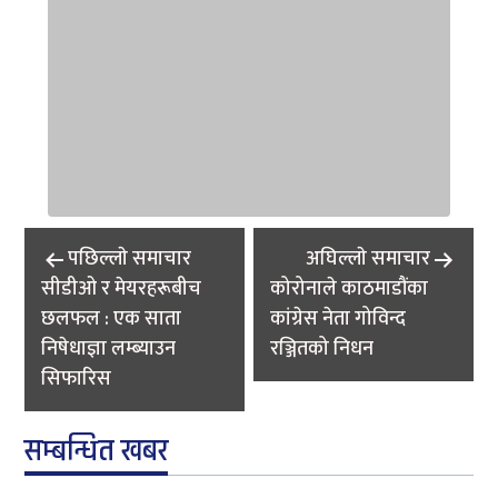
Post
पछिल्लाे समाचार
अघिल्लाे समाचार
navigation
सीडीओ र मेयरहरूबीच
कोरोनाले काठमाडौंका
छलफल : एक साता
कांग्रेस नेता गोविन्द
निषेधाज्ञा लम्ब्याउन
रञ्जितको निधन
सिफारिस
सम्बन्धित खबर