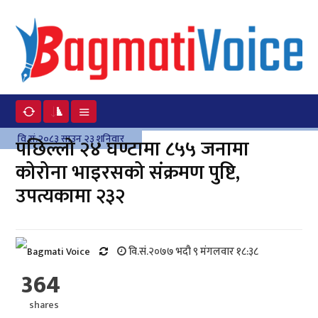
वि.सं.२०८३ साउन २३ शनिवार
पछिल्लो २४ घण्टामा ८५५ जनामा
कोरोना भाइरसको संक्रमण पुष्टि,
उपत्यकामा २३२
वि.सं.२०७७ भदौ ९ मंगलवार १८:३८
364
shares