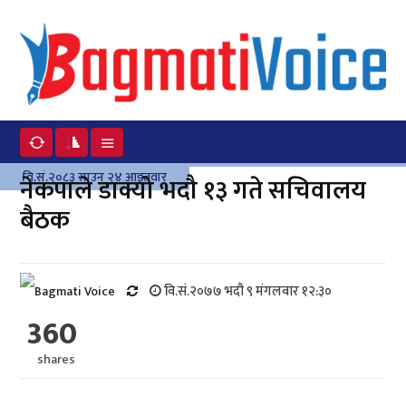
वि.सं.२०८३ साउन २४ आइतवार
नेकपाले डाक्यो भदौ १३ गते सचिवालय
बैठक
वि.सं.२०७७ भदौ ९ मंगलवार १२:३०
360
shares