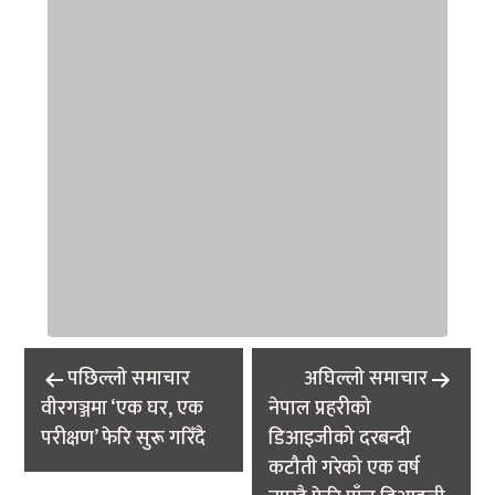
Post
पछिल्लाे समाचार
अघिल्लाे समाचार
navigation
वीरगञ्जमा ‘एक घर, एक
नेपाल प्रहरीको
परीक्षण’ फेरि सुरू गरिँदै
डिआइजीको दरबन्दी
कटौती गरेको एक वर्ष