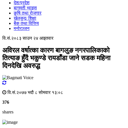
देश/प्रदेश
बागमती भ्वाइस
कृृषि तथा राेजगार
खेलकुद/ शिक्षा
बैक तथा वित्तिय
मनोरञ्जन
वि.सं.२०८३ साउन २४ आइतवार
अविरल वर्षात्का कारण बागलुङ नगरपालिकाको
तित्याङ हुँदै भकुण्डे रायडाँडा जाने सडक महिना
दिनदेखि अवरुद्ध
वि.सं.२०७७ भदौ ८ सोमवार १३:०८
376
shares