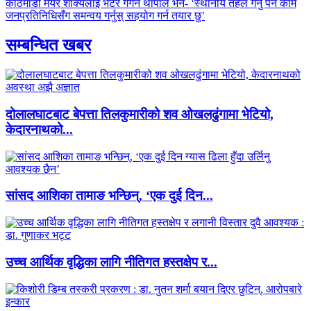
काठमाडौं मेयर शाक्यलाई भेटेर गगन थापाले भने- ‘स्थानीय तहले गर्नु पर्ने काम
जनप्रतिनिधिसँग समन्वय गर्नुस् सहयोग गर्न तयार छु’
सम्बन्धित खबर
दोलालघाटबाट बेपत्ता तिलकुमारीको शव ओखलढुंगामा भेटियो,
केदारनाथको...
सांसद आशिका तामाङ भन्छिन्, ‘एक दुई दिन...
उच्च आर्थिक वृद्धिका लागि नीतिगत हस्तक्षेप र...