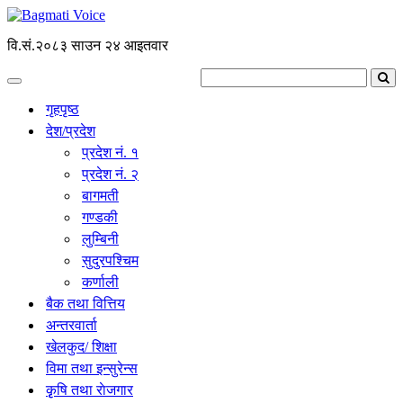
वि.सं.२०८३ साउन २४ आइतवार
गृहपृष्ठ
देश/प्रदेश
प्रदेश नं. १
प्रदेश नं. २
बागमती
गण्डकी
लुम्बिनी
सुदुरपश्चिम
कर्णाली
बैक तथा वित्तिय
अन्तरवार्ता
खेलकुद/ शिक्षा
विमा तथा इन्सुरेन्स
कृृषि तथा राेजगार