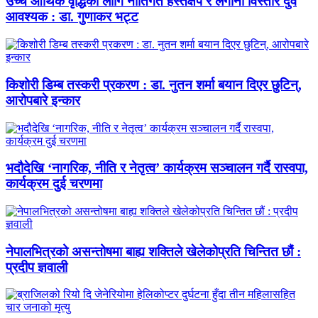
उच्च आर्थिक वृद्धिका लागि नीतिगत हस्तक्षेप र लगानी विस्तार दुवै
आवश्यक : डा. गुणाकर भट्ट
किशोरी डिम्ब तस्करी प्रकरण : डा. नुतन शर्मा बयान दिएर छुटिन्,
आरोपबारे इन्कार
भदौदेखि ‘नागरिक, नीति र नेतृत्व’ कार्यक्रम सञ्चालन गर्दै रास्वपा,
कार्यक्रम दुई चरणमा
नेपालभित्रको असन्तोषमा बाह्य शक्तिले खेलेकोप्रति चिन्तित छौं :
प्रदीप ज्ञवाली