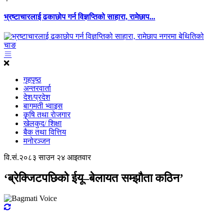
भ्रष्टाचारलाई ढकाछोप गर्न विज्ञप्तिको साहारा, रामेछाप...
गृहपृष्ठ
अन्तरवार्ता
देश/प्रदेश
बागमती भ्वाइस
कृृषि तथा राेजगार
खेलकुद/ शिक्षा
बैक तथा वित्तिय
मनोरञ्जन
वि.सं.२०८३ साउन २४ आइतवार
‘ब्रेक्जिटपछिको ईयू–बेलायत सम्झौता कठिन’