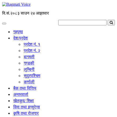
वि.सं.२०८३ साउन २४ आइतवार
गृहपृष्ठ
देश/प्रदेश
प्रदेश नं. १
प्रदेश नं. २
बागमती
गण्डकी
लुम्बिनी
सुदुरपश्चिम
कर्णाली
बैक तथा वित्तिय
अन्तरवार्ता
खेलकुद/ शिक्षा
विमा तथा इन्सुरेन्स
कृृषि तथा राेजगार