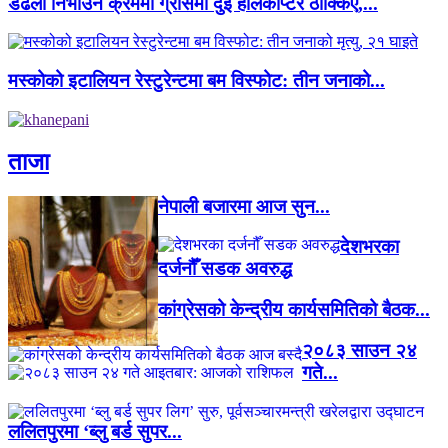
डढेलो निभाउने क्रममा ग्रीसमा दुई हेलिकोप्टर ठोक्किए,...
मस्कोको इटालियन रेस्टुरेन्टमा बम विस्फोट: तीन जनाको...
ताजा
नेपाली बजारमा आज सुन...
देशभरका
दर्जनौँ सडक अवरुद्ध
कांग्रेसको केन्द्रीय कार्यसमितिको बैठक...
२०८३ साउन २४
गते...
ललितपुरमा ‘ब्लु बर्ड सुपर...