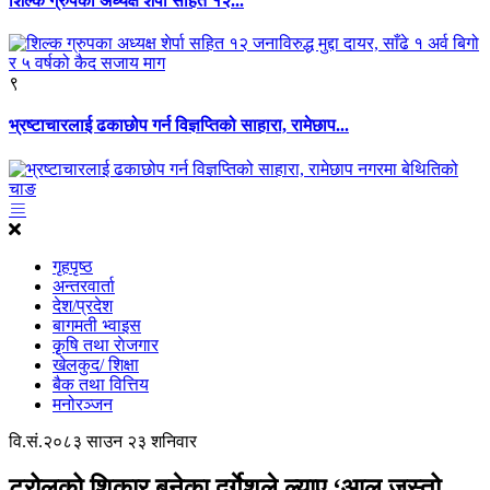
शिल्क ग्रुपका अध्यक्ष शेर्पा सहित १२...
९
भ्रष्टाचारलाई ढकाछोप गर्न विज्ञप्तिको साहारा, रामेछाप...
गृहपृष्ठ
अन्तरवार्ता
देश/प्रदेश
बागमती भ्वाइस
कृृषि तथा राेजगार
खेलकुद/ शिक्षा
बैक तथा वित्तिय
मनोरञ्जन
वि.सं.२०८३ साउन २३ शनिवार
ट्रोलको शिकार बनेका दुर्गेशले ल्याए ‘आलु जस्तो