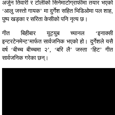
अर्जुन तिवारी र टोलीको सिनेमाटोग्राफीमा तयार भएको
‘आलु जस्तो गायक’ मा दुर्गेश सहित भिडिओमा पल शाह,
पुष्प खड्का र सरिता केसीको पनि नृत्य छ।
गीत बिहीबार युट्युब च्यानल ‘इनाक्सी
इन्टरटेनमेन्ट’मार्फत सार्वजनिक भएको हो। दुर्गेशले यसै
वर्ष ‘बीच्च बीच्चमा २’, ‘बरि लै’ जस्ता ‘हिट’ गीत
सार्वजनिक गरेका छन्।