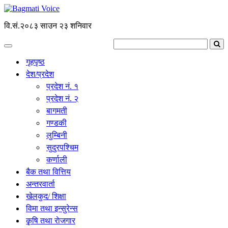
वि.सं.२०८३ साउन २३ शनिवार
गृहपृष्ठ
देश/प्रदेश
प्रदेश नं. १
प्रदेश नं. २
बागमती
गण्डकी
लुम्बिनी
सुदुरपश्चिम
कर्णाली
बैक तथा वित्तिय
अन्तरवार्ता
खेलकुद/ शिक्षा
विमा तथा इन्सुरेन्स
कृृषि तथा राेजगार