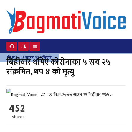
वि.सं.२०८३ साउन २३ शनिवार
बिहीबार थपिए कोरोनाका ५ सय २५
संक्रमित, थप ४ को मृत्यु
वि.सं.२०७७ साउन २९ बिहीवार १९:५०
452
shares