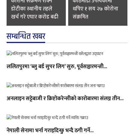
कोरोना संक्रमण रोक्न
काठमाडौं उपत्यकामा
डोटीका स्थानीय तहले
थपिए १ सय २७ कोरोना
खर्च गरे एघार करोड बढी
संक्रमित
सम्बन्धित खबर
ललितपुरमा ‘ब्लु बर्ड सुपर लिग’ सुरु, पूर्वसञ्चारमन्त्री...
अनलाइन सट्टेबाजी र क्रिप्टोकरेन्सीको कारोबारमा संलग्न तीन...
नेपाली सेनामा भर्ना गराइदिन्छु भन्दै ठगी गर्ने...