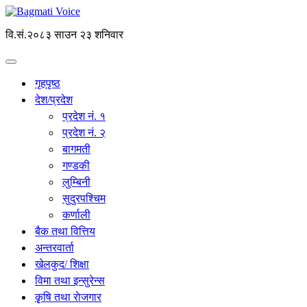
वि.सं.२०८३ साउन २३ शनिवार
गृहपृष्ठ
देश/प्रदेश
प्रदेश नं. १
प्रदेश नं. २
बागमती
गण्डकी
लुम्बिनी
सुदुरपश्चिम
कर्णाली
बैक तथा वित्तिय
अन्तरवार्ता
खेलकुद/ शिक्षा
विमा तथा इन्सुरेन्स
कृृषि तथा राेजगार