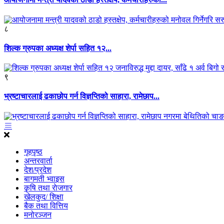
८
शिल्क ग्रुपका अध्यक्ष शेर्पा सहित १२...
९
भ्रष्टाचारलाई ढकाछोप गर्न विज्ञप्तिको साहारा, रामेछाप...
गृहपृष्ठ
अन्तरवार्ता
देश/प्रदेश
बागमती भ्वाइस
कृृषि तथा राेजगार
खेलकुद/ शिक्षा
बैक तथा वित्तिय
मनोरञ्जन