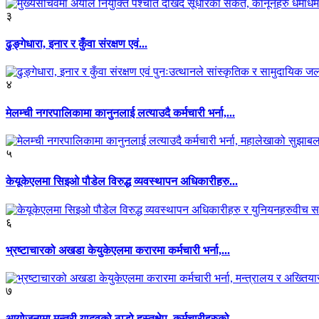
३
ढुङ्गेधारा, इनार र कुँवा संरक्षण एवं...
४
मेलम्ची नगरपालिकामा कानुनलाई लत्याउदै कर्मचारी भर्ना,...
५
केयूकेएलमा सिइओ पौडेल विरुद्ध व्यवस्थापन अधिकारीहरु...
६
भ्रष्टाचारको अखडा केयुकेएलमा करारमा कर्मचारी भर्ना,...
७
आयोजनामा मन्त्री यादवको ठाडो हस्तक्षेप, कर्मचारीहरुको...