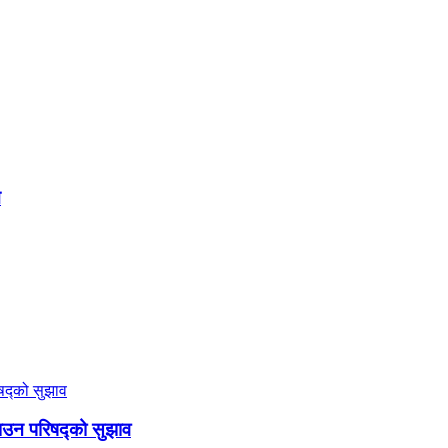
म
गाउन परिषद्को सुझाव