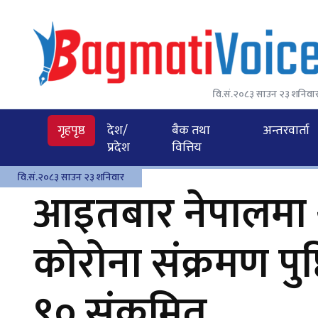
वि.सं.२०८३ साउन २३ शनिवा
गृहपृष्ठ
देश/
बैक तथा
अन्तरवार्ता
प्रदेश
वित्तिय
वि.सं.२०८३ साउन २३ शनिवार
आइतबार नेपालमा 
कोरोना संक्रमण पुष
९० संक्रमित