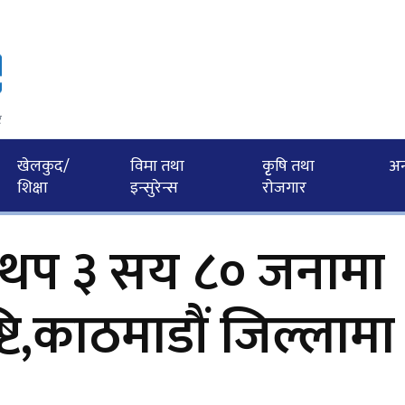
र
खेलकुद/
विमा तथा
कृृषि तथा
अन्त
शिक्षा
इन्सुरेन्स
राेजगार
थप ३ सय ८० जनामा
्टि,काठमाडौं जिल्लाम