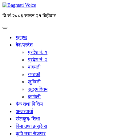
वि.सं.२०८३ साउन २१ बिहीवार
गृहपृष्ठ
देश/प्रदेश
प्रदेश नं. १
प्रदेश नं. २
बागमती
गण्डकी
लुम्बिनी
सुदुरपश्चिम
कर्णाली
बैक तथा वित्तिय
अन्तरवार्ता
खेलकुद/ शिक्षा
विमा तथा इन्सुरेन्स
कृृषि तथा राेजगार