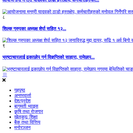
८
शिल्क ग्रुपका अध्यक्ष शेर्पा सहित १२...
९
भ्रष्टाचारलाई ढकाछोप गर्न विज्ञप्तिको साहारा, रामेछाप...
गृहपृष्ठ
अन्तरवार्ता
देश/प्रदेश
बागमती भ्वाइस
कृृषि तथा राेजगार
खेलकुद/ शिक्षा
बैक तथा वित्तिय
मनोरञ्जन