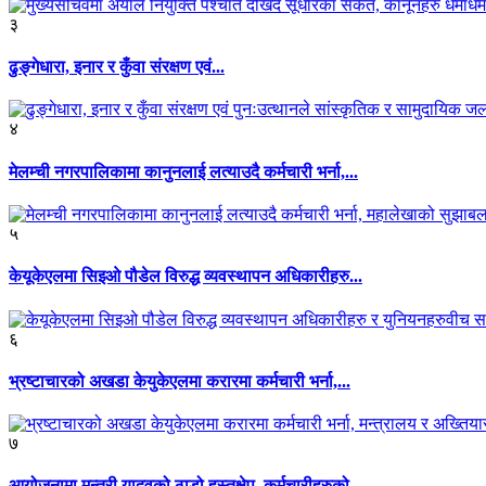
३
ढुङ्गेधारा, इनार र कुँवा संरक्षण एवं...
४
मेलम्ची नगरपालिकामा कानुनलाई लत्याउदै कर्मचारी भर्ना,...
५
केयूकेएलमा सिइओ पौडेल विरुद्ध व्यवस्थापन अधिकारीहरु...
६
भ्रष्टाचारको अखडा केयुकेएलमा करारमा कर्मचारी भर्ना,...
७
आयोजनामा मन्त्री यादवको ठाडो हस्तक्षेप, कर्मचारीहरुको...