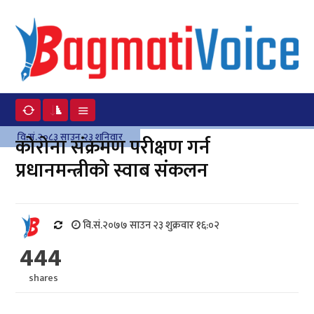
वि.सं.२०८३ साउन २३ शनिवार
कोरोना संक्रमण परीक्षण गर्न
प्रधानमन्त्रीको स्वाब संकलन
वि.सं.२०७७ साउन २३ शुक्रवार १६:०२
444
shares