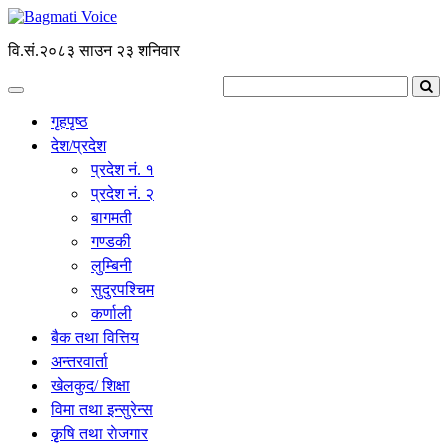
वि.सं.२०८३ साउन २३ शनिवार
गृहपृष्ठ
देश/प्रदेश
प्रदेश नं. १
प्रदेश नं. २
बागमती
गण्डकी
लुम्बिनी
सुदुरपश्चिम
कर्णाली
बैक तथा वित्तिय
अन्तरवार्ता
खेलकुद/ शिक्षा
विमा तथा इन्सुरेन्स
कृृषि तथा राेजगार