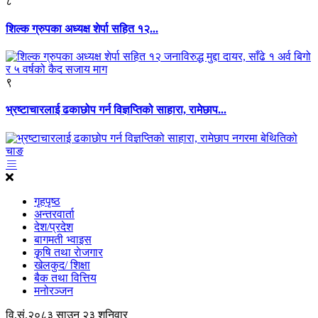
८
शिल्क ग्रुपका अध्यक्ष शेर्पा सहित १२...
९
भ्रष्टाचारलाई ढकाछोप गर्न विज्ञप्तिको साहारा, रामेछाप...
गृहपृष्ठ
अन्तरवार्ता
देश/प्रदेश
बागमती भ्वाइस
कृृषि तथा राेजगार
खेलकुद/ शिक्षा
बैक तथा वित्तिय
मनोरञ्जन
वि.सं.२०८३ साउन २३ शनिवार