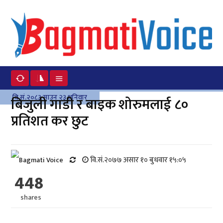
वि.सं.२०८३ साउन २३ शनिवार
बिजुली गाडी र बाइक शोरुमलाई ८०
प्रतिशत कर छुट
वि.सं.२०७७ असार १० बुधवार १५:०५
448
shares