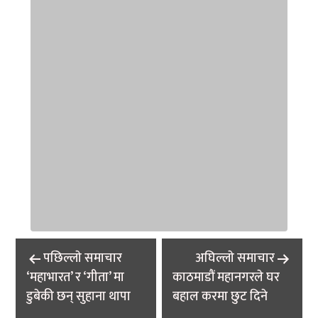
Post
पछिल्लाे समाचार
अघिल्लाे समाचार
navigation
‘महाभारत’ र ‘गीता’ मा
काठमाडौं महानगरले घर
डुबेकी छन् सुहाना थापा
बहाल करमा छुट दिने