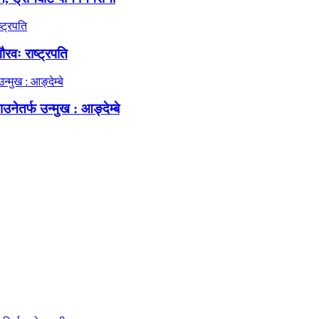
रवः राष्ट्रपति
नेतर्फ उन्मुख : आङ्देम्बे