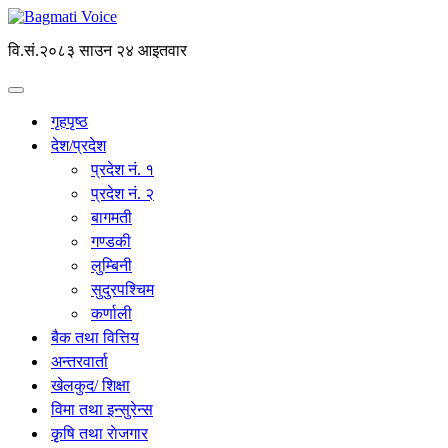
वि.सं.२०८३ साउन २४ आइतवार
गृहपृष्ठ
देश/प्रदेश
प्रदेश नं. १
प्रदेश नं. २
बागमती
गण्डकी
लुम्बिनी
सुदुरपश्चिम
कर्णाली
बैक तथा वित्तिय
अन्तरवार्ता
खेलकुद/ शिक्षा
विमा तथा इन्सुरेन्स
कृृषि तथा राेजगार