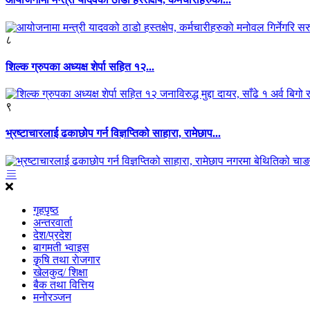
८
शिल्क ग्रुपका अध्यक्ष शेर्पा सहित १२...
९
भ्रष्टाचारलाई ढकाछोप गर्न विज्ञप्तिको साहारा, रामेछाप...
गृहपृष्ठ
अन्तरवार्ता
देश/प्रदेश
बागमती भ्वाइस
कृृषि तथा राेजगार
खेलकुद/ शिक्षा
बैक तथा वित्तिय
मनोरञ्जन