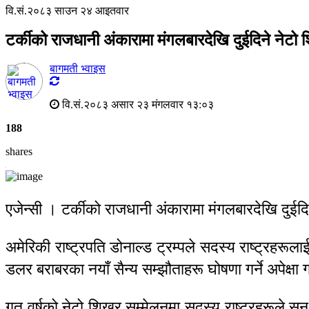
वि.सं.२०८३ साउन २४ आइतवार
टर्कीको राजधानी अंकारामा मंगलबारदेखि दुईदिने नेट
बागमती भ्वाइस
वि.सं.२०८३ असार २३ मंगलवार १३:०३
188
shares
एजेन्सी । टर्कीको राजधानी अंकारामा मंगलबारदेखि दुईद
अमेरिकी राष्ट्रपति डोनाल्ड ट्रम्पले सदस्य राष्ट्रहरूल
डलर बराबरका नयाँ सैन्य सम्झौताहरू घोषणा गर्ने अपेक्ष
गत वर्षको नेटो शिखर सम्मेलनमा सदस्य राष्ट्रहरूले सन् २