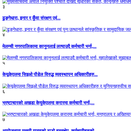
३
ढुङ्गेधारा, इनार र कुँवा संरक्षण एवं...
४
मेलम्ची नगरपालिकामा कानुनलाई लत्याउदै कर्मचारी भर्ना,...
५
केयूकेएलमा सिइओ पौडेल विरुद्ध व्यवस्थापन अधिकारीहरु...
६
भ्रष्टाचारको अखडा केयुकेएलमा करारमा कर्मचारी भर्ना,...
७
आयोजनामा मन्त्री यादवको ठाडो हस्तक्षेप, कर्मचारीहरुको...