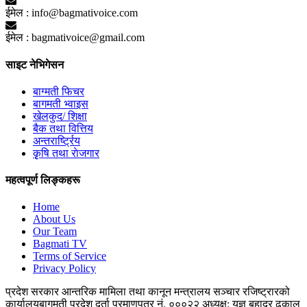
ईमेल :
info@bagmativoice.com
ईमेल :
bagmativoice@gmail.com
साइट नेभिगेसन
बाग्मती फिचर
बागमती भ्वाइस
खेलकुद/ शिक्षा
बैक तथा वित्तिय
अन्तरार्ष्ट्रिय
कृृषि तथा राेजगार
महत्वपूर्ण लिङ्कहरू
Home
About Us
Our Team
Bagmati TV
Terms of Service
Privacy Policy
प्रदेश सरकार
आन्तरिक मामिला तथा कानून मन्त्रालय
सञ्चार रजिष्ट्रारको
कार्यालय
बागमती प्रदेश
दर्ता प्रमाणपत्र नं. ०००२२
अध्यक्ष: यज्ञ बहादुर ढकाल