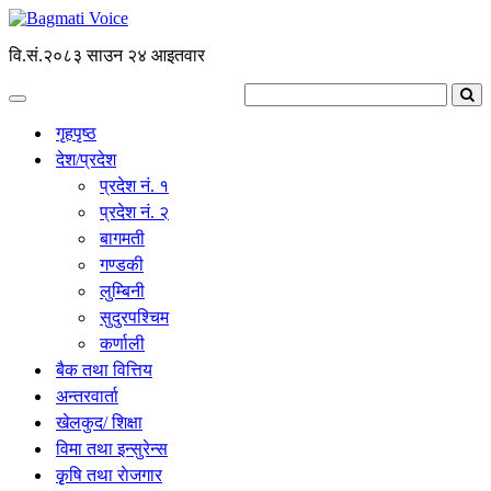
वि.सं.२०८३ साउन २४ आइतवार
गृहपृष्ठ
देश/प्रदेश
प्रदेश नं. १
प्रदेश नं. २
बागमती
गण्डकी
लुम्बिनी
सुदुरपश्चिम
कर्णाली
बैक तथा वित्तिय
अन्तरवार्ता
खेलकुद/ शिक्षा
विमा तथा इन्सुरेन्स
कृृषि तथा राेजगार