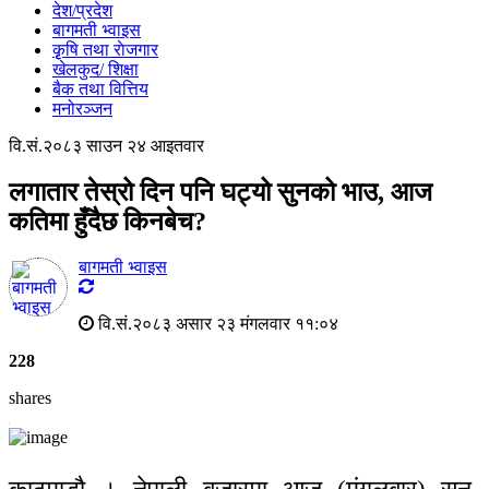
देश/प्रदेश
बागमती भ्वाइस
कृृषि तथा राेजगार
खेलकुद/ शिक्षा
बैक तथा वित्तिय
मनोरञ्जन
वि.सं.२०८३ साउन २४ आइतवार
लगातार तेस्रो दिन पनि घट्यो सुनको भाउ, आज
कतिमा हुँदैछ किनबेच?
बागमती भ्वाइस
वि.सं.२०८३ असार २३ मंगलवार ११:०४
228
shares