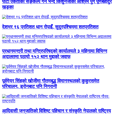
पार्टी एकताको सङ्कल्प गर्न भन्दै किशुनजीको आश्रम पुगे पूर्णबहादुर
खड्का
देशभर ९६ प्रतिशत धान रोपाइँ, सुदूरपश्चिममा शतप्रतिशत
प्रधानमन्त्री तथा मन्त्रिपरिषद्को कार्यालयले ३ महिनामा विभिन्न
अदालतमा पठायो १५२ थान मुद्दाको जवाफ
पूर्वमेयर सिंहको खोजीमा गौतमबुद्ध विमानस्थलको कुकुरसमेत
परिचालन, ड्रोनबाट पनि निगरानी
आदिवासी जनजातिको विशिष्ट पहिचान र संस्कृति नेपालको राष्ट्रिय