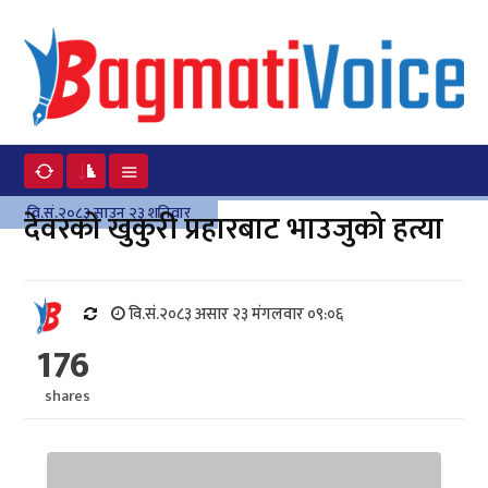
वि.सं.२०८३ साउन २३ शनिवार
देवरको खुकुरी प्रहारबाट भाउजुको हत्या
वि.सं.२०८३ असार २३ मंगलवार ०९:०६
176
shares