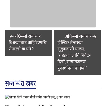
Post
पछिल्लाे समाचार
अघिल्लाे समाचार
navigation
विश्वकपबाट बाहिरिएपछि
होल्डिङ सेन्टरका
रोनाल्डो के भने ?
सुकुमवासी भन्छन्,
‘राहतका लागि निवेदन
दिन्नौं, सम्मानजनक
पुनर्स्थापना चाहियो’
सम्बन्धित खबर