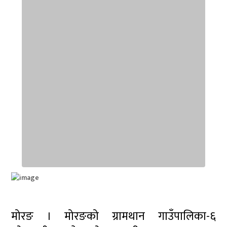
मोरङ । मोरङको ग्रामथान गाउँपालिका-६