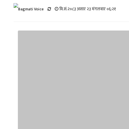
वि.सं.२०८३ असार २३ मंगलवार ०६:२१