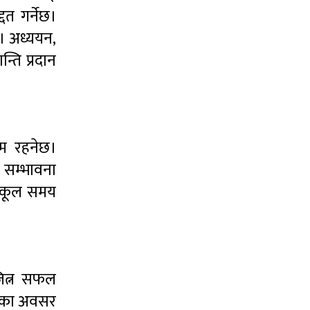
दत गर्नेछ।
। अध्ययन,
्ति प्रदान
म रहनेछ।
े सम्भावना
नुकूल समय
 जित्न सफल
लाभका अवसर