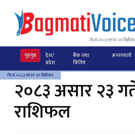
वि.सं.२०८३ साउन २१ बिहीवा
गृहपृष्ठ
देश/
बैक तथा
अन्तरवार्ता
प्रदेश
वित्तिय
वि.सं.२०८३ साउन २१ बिहीवार
२०८३ असार २३ गत
राशिफल