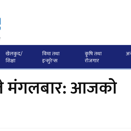
र
खेलकुद/
विमा तथा
कृृषि तथा
अन्त
शिक्षा
इन्सुरेन्स
राेजगार
े मंगलबार: आजको