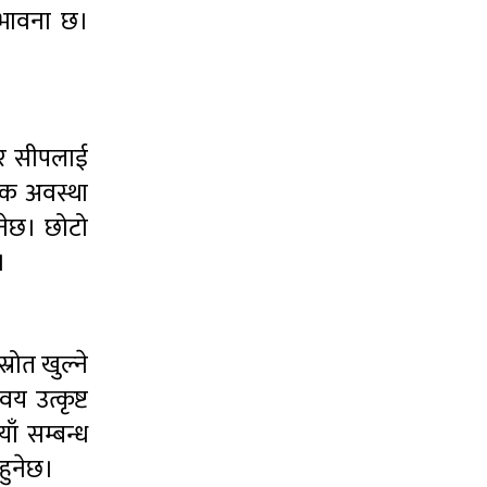
म्भावना छ।
व र सीपलाई
्थिक अवस्था
नेछ। छोटो
।
रोत खुल्ने
य उत्कृष्ट
ँ सम्बन्ध
हुनेछ।