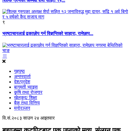
शिल्क ग्रुपका अध्यक्ष शेर्पा सहित १२...
९
भ्रष्टाचारलाई ढकाछोप गर्न विज्ञप्तिको साहारा, रामेछाप...
गृहपृष्ठ
अन्तरवार्ता
देश/प्रदेश
बागमती भ्वाइस
कृृषि तथा राेजगार
खेलकुद/ शिक्षा
बैक तथा वित्तिय
मनोरञ्जन
वि.सं.२०८३ साउन २४ आइतवार
बझाङमा कुटपिटबाट एक जनाको मृत्यु, संलग्न एक