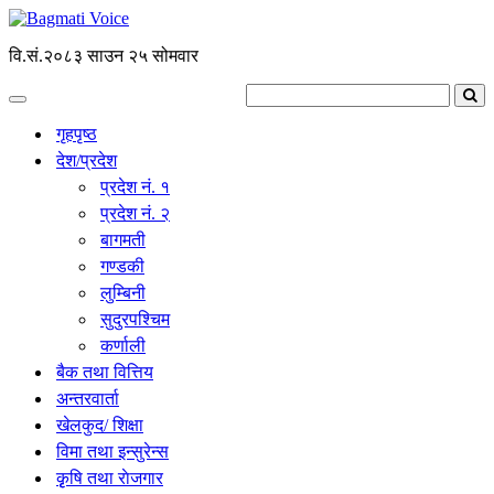
वि.सं.२०८३ साउन २५ सोमवार
गृहपृष्ठ
देश/प्रदेश
प्रदेश नं. १
प्रदेश नं. २
बागमती
गण्डकी
लुम्बिनी
सुदुरपश्चिम
कर्णाली
बैक तथा वित्तिय
अन्तरवार्ता
खेलकुद/ शिक्षा
विमा तथा इन्सुरेन्स
कृृषि तथा राेजगार