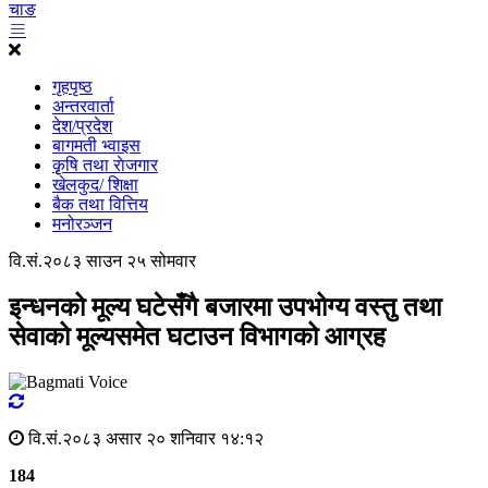
गृहपृष्ठ
अन्तरवार्ता
देश/प्रदेश
बागमती भ्वाइस
कृृषि तथा राेजगार
खेलकुद/ शिक्षा
बैक तथा वित्तिय
मनोरञ्जन
वि.सं.२०८३ साउन २५ सोमवार
इन्धनको मूल्य घटेसँगै बजारमा उपभोग्य वस्तु तथा
सेवाको मूल्यसमेत घटाउन विभागको आग्रह
वि.सं.२०८३ असार २० शनिवार १४:१२
184