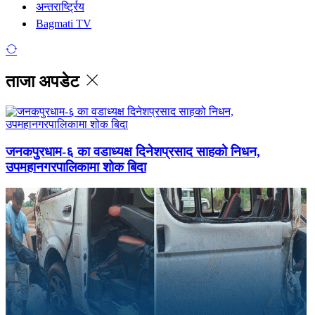
अन्तरार्ष्ट्रिय
Bagmati TV
ताजा अपडेट
जनकपुरधाम-६ का वडाध्यक्ष दिनेशप्रसाद साहको निधन,
उपमहानगरपालिकामा शोक बिदा