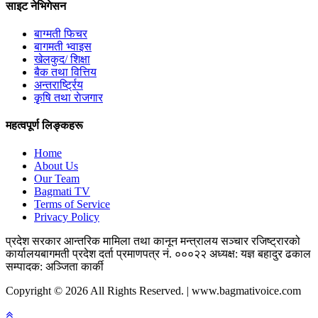
साइट नेभिगेसन
बाग्मती फिचर
बागमती भ्वाइस
खेलकुद/ शिक्षा
बैक तथा वित्तिय
अन्तरार्ष्ट्रिय
कृृषि तथा राेजगार
महत्वपूर्ण लिङ्कहरू
Home
About Us
Our Team
Bagmati TV
Terms of Service
Privacy Policy
प्रदेश सरकार
आन्तरिक मामिला तथा कानून मन्त्रालय
सञ्चार रजिष्ट्रारको
कार्यालय
बागमती प्रदेश
दर्ता प्रमाणपत्र नं. ०००२२
अध्यक्ष: यज्ञ बहादुर ढकाल
सम्पादक: अञ्जिता कार्की
Copyright © 2026 All Rights Reserved. | www.bagmativoice.com