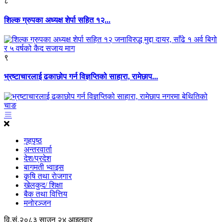
८
शिल्क ग्रुपका अध्यक्ष शेर्पा सहित १२...
९
भ्रष्टाचारलाई ढकाछोप गर्न विज्ञप्तिको साहारा, रामेछाप...
गृहपृष्ठ
अन्तरवार्ता
देश/प्रदेश
बागमती भ्वाइस
कृृषि तथा राेजगार
खेलकुद/ शिक्षा
बैक तथा वित्तिय
मनोरञ्जन
वि.सं.२०८३ साउन २४ आइतवार