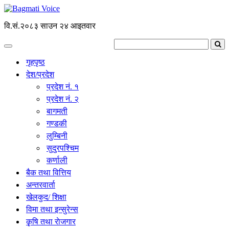
वि.सं.२०८३ साउन २४ आइतवार
गृहपृष्ठ
देश/प्रदेश
प्रदेश नं. १
प्रदेश नं. २
बागमती
गण्डकी
लुम्बिनी
सुदुरपश्चिम
कर्णाली
बैक तथा वित्तिय
अन्तरवार्ता
खेलकुद/ शिक्षा
विमा तथा इन्सुरेन्स
कृृषि तथा राेजगार