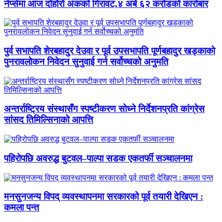
नेप्सेमा आज दोहोरो अंकको गिरावट,४ अर्ब ६२ करोडको कारोबार
पुर्व सभापति शेरबहादुर देउवा र पूर्व उपसभापति पूर्णबहादुर खड्काको
पुनरावलोकन निवेदन सुनुवाई गर्न सर्वोच्चको अनुमति
अन्तर्राष्ट्रिय संस्थासँग स्पष्टीकरण सोध्ने निर्देशनप्रति कांग्रेस
सांसद तिमिल्सिनाको आपत्ति
पहिरोपछि अवरुद्ध बुटवल–पाल्पा सडक एकतर्फी सञ्चालनमा
मनसुनजन्य विपद् व्यवस्थापनमा सरकारको पूर्व तयारी देखिएन :
कमला पन्त