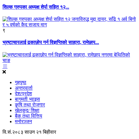
शिल्क ग्रुपका अध्यक्ष शेर्पा सहित १२...
९
भ्रष्टाचारलाई ढकाछोप गर्न विज्ञप्तिको साहारा, रामेछाप...
गृहपृष्ठ
अन्तरवार्ता
देश/प्रदेश
बागमती भ्वाइस
कृृषि तथा राेजगार
खेलकुद/ शिक्षा
बैक तथा वित्तिय
मनोरञ्जन
वि.सं.२०८३ साउन २१ बिहीवार