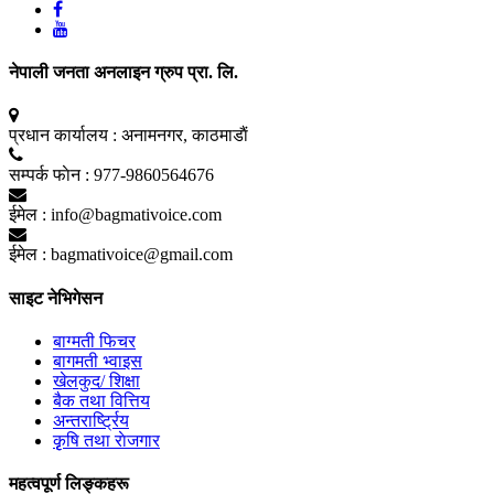
नेपाली जनता अनलाइन ग्रुप प्रा. लि.
प्रधान कार्यालय :
अनामनगर, काठमाडाैं
सम्पर्क फाेन :
977-9860564676
ईमेल :
info@bagmativoice.com
ईमेल :
bagmativoice@gmail.com
साइट नेभिगेसन
बाग्मती फिचर
बागमती भ्वाइस
खेलकुद/ शिक्षा
बैक तथा वित्तिय
अन्तरार्ष्ट्रिय
कृृषि तथा राेजगार
महत्वपूर्ण लिङ्कहरू