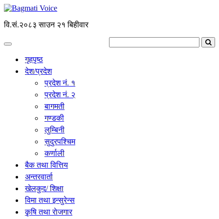
वि.सं.२०८३ साउन २१ बिहीवार
गृहपृष्ठ
देश/प्रदेश
प्रदेश नं. १
प्रदेश नं. २
बागमती
गण्डकी
लुम्बिनी
सुदुरपश्चिम
कर्णाली
बैक तथा वित्तिय
अन्तरवार्ता
खेलकुद/ शिक्षा
विमा तथा इन्सुरेन्स
कृृषि तथा राेजगार