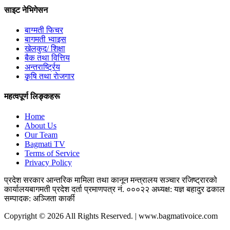
साइट नेभिगेसन
बाग्मती फिचर
बागमती भ्वाइस
खेलकुद/ शिक्षा
बैक तथा वित्तिय
अन्तरार्ष्ट्रिय
कृृषि तथा राेजगार
महत्वपूर्ण लिङ्कहरू
Home
About Us
Our Team
Bagmati TV
Terms of Service
Privacy Policy
प्रदेश सरकार
आन्तरिक मामिला तथा कानून मन्त्रालय
सञ्चार रजिष्ट्रारको
कार्यालय
बागमती प्रदेश
दर्ता प्रमाणपत्र नं. ०००२२
अध्यक्ष: यज्ञ बहादुर ढकाल
सम्पादक: अञ्जिता कार्की
Copyright © 2026 All Rights Reserved. | www.bagmativoice.com