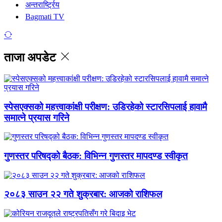
अन्तरार्ष्ट्रिय
Bagmati TV
ताजा अपडेट
स्पेसएक्सको महत्त्वाकांक्षी परीक्षण: उडिरहेको स्टारसिपलाई हावामै
समात्ने प्रयास गरिने
गुणस्तर परिषद्को बैठक: विभिन्न गुणस्तर मापदण्ड स्वीकृत
२०८३ साउन २२ गते शुक्रबार: आजको राशिफल