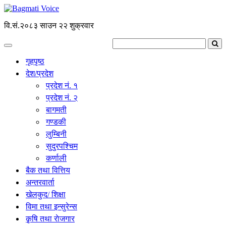
वि.सं.२०८३ साउन २२ शुक्रवार
गृहपृष्ठ
देश/प्रदेश
प्रदेश नं. १
प्रदेश नं. २
बागमती
गण्डकी
लुम्बिनी
सुदुरपश्चिम
कर्णाली
बैक तथा वित्तिय
अन्तरवार्ता
खेलकुद/ शिक्षा
विमा तथा इन्सुरेन्स
कृृषि तथा राेजगार