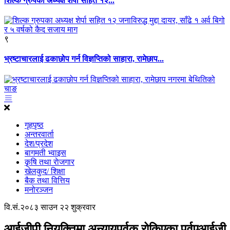
शिल्क ग्रुपका अध्यक्ष शेर्पा सहित १२...
९
भ्रष्टाचारलाई ढकाछोप गर्न विज्ञप्तिको साहारा, रामेछाप...
गृहपृष्ठ
अन्तरवार्ता
देश/प्रदेश
बागमती भ्वाइस
कृृषि तथा राेजगार
खेलकुद/ शिक्षा
बैक तथा वित्तिय
मनोरञ्जन
वि.सं.२०८३ साउन २२ शुक्रवार
आईजीपी नियुक्तिमा अन्यायपूर्वक रोकिएका पूर्वएआईजी