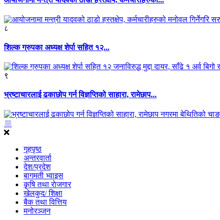
८
शिल्क ग्रुपका अध्यक्ष शेर्पा सहित १२...
९
भ्रष्टाचारलाई ढकाछोप गर्न विज्ञप्तिको साहारा, रामेछाप...
गृहपृष्ठ
अन्तरवार्ता
देश/प्रदेश
बागमती भ्वाइस
कृृषि तथा राेजगार
खेलकुद/ शिक्षा
बैक तथा वित्तिय
मनोरञ्जन