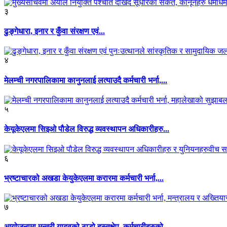
३
ढुङ्गेधारा, इनार र कुँवा संरक्षण एवं...
४
मेलम्ची नगरपालिकामा कानुनलाई लत्याउदै कर्मचारी भर्ना,...
५
केयूकेएलमा सिइओ पौडेल विरुद्ध व्यवस्थापन अधिकारीहरु...
६
भ्रष्टाचारको अखडा केयुकेएलमा करारमा कर्मचारी भर्ना,...
७
आयोजनामा मन्त्री यादवको ठाडो हस्तक्षेप, कर्मचारीहरुको...