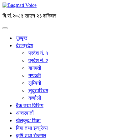
वि.सं.२०८३ साउन २३ शनिवार
गृहपृष्ठ
देश/प्रदेश
प्रदेश नं. १
प्रदेश नं. २
बागमती
गण्डकी
लुम्बिनी
सुदुरपश्चिम
कर्णाली
बैक तथा वित्तिय
अन्तरवार्ता
खेलकुद/ शिक्षा
विमा तथा इन्सुरेन्स
कृृषि तथा राेजगार