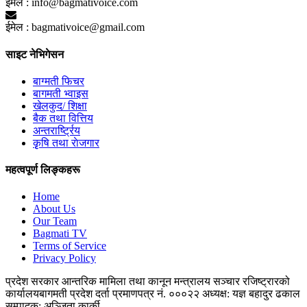
ईमेल :
info@bagmativoice.com
ईमेल :
bagmativoice@gmail.com
साइट नेभिगेसन
बाग्मती फिचर
बागमती भ्वाइस
खेलकुद/ शिक्षा
बैक तथा वित्तिय
अन्तरार्ष्ट्रिय
कृृषि तथा राेजगार
महत्वपूर्ण लिङ्कहरू
Home
About Us
Our Team
Bagmati TV
Terms of Service
Privacy Policy
प्रदेश सरकार
आन्तरिक मामिला तथा कानून मन्त्रालय
सञ्चार रजिष्ट्रारको
कार्यालय
बागमती प्रदेश
दर्ता प्रमाणपत्र नं. ०००२२
अध्यक्ष: यज्ञ बहादुर ढकाल
सम्पादक: अञ्जिता कार्की