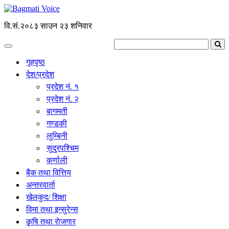
वि.सं.२०८३ साउन २३ शनिवार
गृहपृष्ठ
देश/प्रदेश
प्रदेश नं. १
प्रदेश नं. २
बागमती
गण्डकी
लुम्बिनी
सुदुरपश्चिम
कर्णाली
बैक तथा वित्तिय
अन्तरवार्ता
खेलकुद/ शिक्षा
विमा तथा इन्सुरेन्स
कृृषि तथा राेजगार