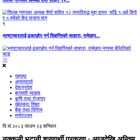
शिल्क ग्रुपका अध्यक्ष शेर्पा सहित १२...
९
भ्रष्टाचारलाई ढकाछोप गर्न विज्ञप्तिको साहारा, रामेछाप...
गृहपृष्ठ
अन्तरवार्ता
देश/प्रदेश
बागमती भ्वाइस
कृृषि तथा राेजगार
खेलकुद/ शिक्षा
बैक तथा वित्तिय
मनोरञ्जन
वि.सं.२०८३ साउन २३ शनिवार
नक्कली भुटानी शरणार्थी प्रकरण : आजदेखि अन्तिम