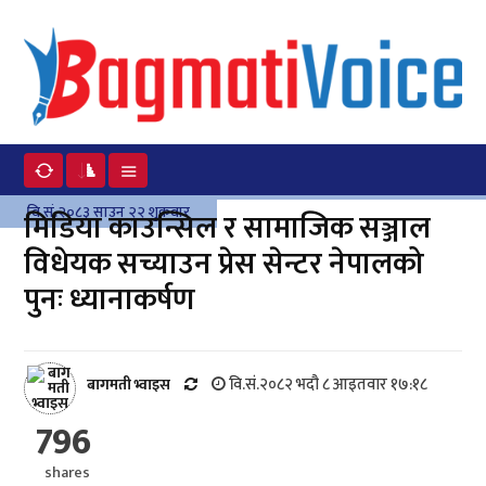
वि.सं.२०८३ साउन २२ शुक्रवार
मिडिया काउन्सिल र सामाजिक सञ्जाल
विधेयक सच्याउन प्रेस सेन्टर नेपालको
पुनः ध्यानाकर्षण
वि.सं.२०८२ भदौ ८ आइतवार १७:१८
बागमती भ्वाइस
796
shares