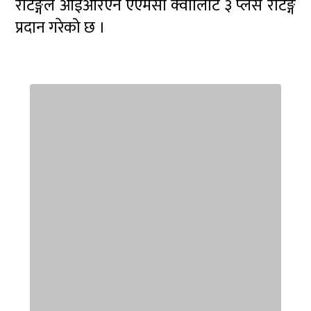
रेटिङ्गले आईआरएन एएमसी क्वालिटि ३ प्लस रेटिङ्ग
प्रदान गरेको छ ।