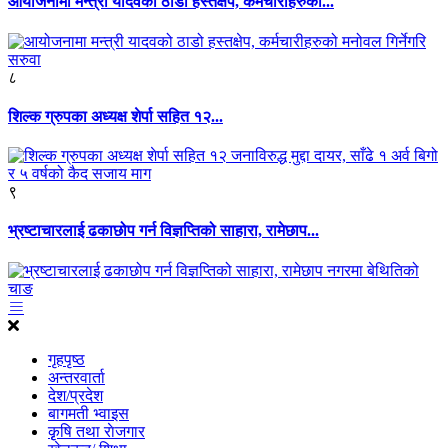
आयोजनामा मन्त्री यादवको ठाडो हस्तक्षेप, कर्मचारीहरुको...
८
शिल्क ग्रुपका अध्यक्ष शेर्पा सहित १२...
९
भ्रष्टाचारलाई ढकाछोप गर्न विज्ञप्तिको साहारा, रामेछाप...
गृहपृष्ठ
अन्तरवार्ता
देश/प्रदेश
बागमती भ्वाइस
कृृषि तथा राेजगार