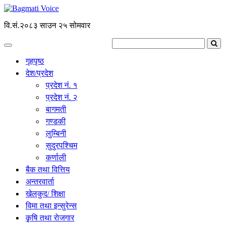
वि.सं.२०८३ साउन २५ सोमवार
गृहपृष्ठ
देश/प्रदेश
प्रदेश नं. १
प्रदेश नं. २
बागमती
गण्डकी
लुम्बिनी
सुदुरपश्चिम
कर्णाली
बैक तथा वित्तिय
अन्तरवार्ता
खेलकुद/ शिक्षा
विमा तथा इन्सुरेन्स
कृृषि तथा राेजगार