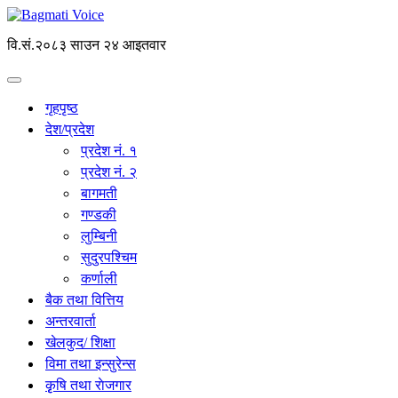
वि.सं.२०८३ साउन २४ आइतवार
गृहपृष्ठ
देश/प्रदेश
प्रदेश नं. १
प्रदेश नं. २
बागमती
गण्डकी
लुम्बिनी
सुदुरपश्चिम
कर्णाली
बैक तथा वित्तिय
अन्तरवार्ता
खेलकुद/ शिक्षा
विमा तथा इन्सुरेन्स
कृृषि तथा राेजगार