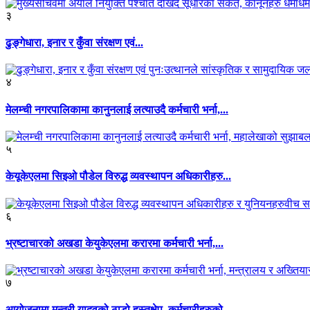
३
ढुङ्गेधारा, इनार र कुँवा संरक्षण एवं...
४
मेलम्ची नगरपालिकामा कानुनलाई लत्याउदै कर्मचारी भर्ना,...
५
केयूकेएलमा सिइओ पौडेल विरुद्ध व्यवस्थापन अधिकारीहरु...
६
भ्रष्टाचारको अखडा केयुकेएलमा करारमा कर्मचारी भर्ना,...
७
आयोजनामा मन्त्री यादवको ठाडो हस्तक्षेप, कर्मचारीहरुको...