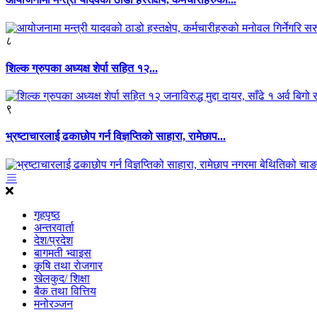
८
शिल्क ग्रुपका अध्यक्ष शेर्पा सहित १२...
९
भ्रष्टाचारलाई ढकाछोप गर्न विज्ञप्तिको साहारा, रामेछाप...
गृहपृष्ठ
अन्तरवार्ता
देश/प्रदेश
बागमती भ्वाइस
कृृषि तथा राेजगार
खेलकुद/ शिक्षा
बैक तथा वित्तिय
मनोरञ्जन