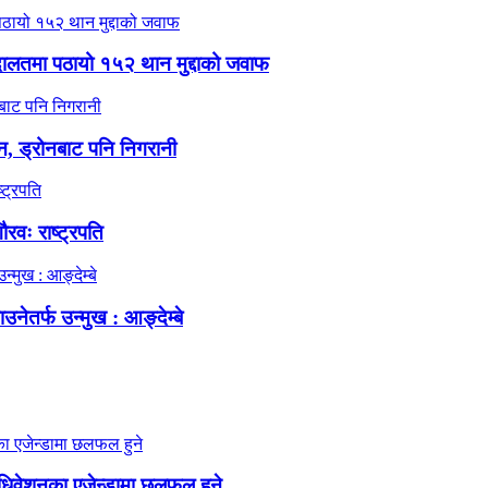
 अदालतमा पठायो १५२ थान मुद्दाको जवाफ
न, ड्रोनबाट पनि निगरानी
रवः राष्ट्रपति
नेतर्फ उन्मुख : आङ्देम्बे
हाधिवेशनका एजेन्डामा छलफल हुने