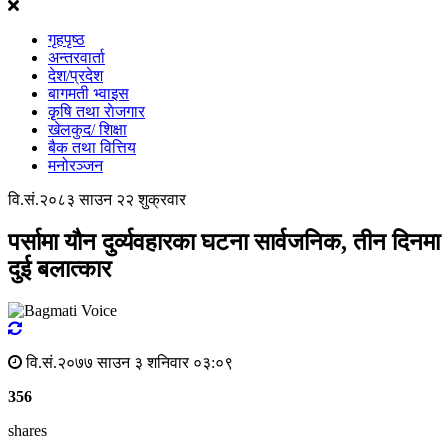
गृहपृष्ठ
अन्तरवार्ता
देश/प्रदेश
बागमती भ्वाइस
कृृषि तथा राेजगार
खेलकुद/ शिक्षा
बैक तथा वित्तिय
मनोरञ्जन
वि.सं.२०८३ साउन २२ शुक्रवार
पर्सामा यौन दुर्व्यवहारका घटना सार्वजनिक, तीन दिनमा
दुई बलात्कार
वि.सं.२०७७ साउन ३ शनिवार ०३:०९
356
shares