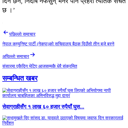
दिने छैन, निर्दोष नफसुन् भनेर पनि प्रहरी त्यतिकै सचेत
छ ।’
Post
पछिल्लाे समाचार
navigation
नेपाल कम्युनिष्ट पार्टी (नेकपा)को सचिवालय बैठक दिउँसो तीन बजे बस्ने
अघिल्लाे समाचार
संसारमा एकैदिन भेटिए आजसम्मकै धेरै संक्रमित
सम्बन्धित खबर
सेवाग्राहीसँग १ लाख ६० हजार रुपैयाँ घुस...