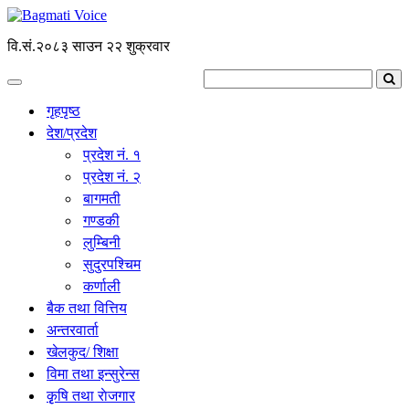
वि.सं.२०८३ साउन २२ शुक्रवार
गृहपृष्ठ
देश/प्रदेश
प्रदेश नं. १
प्रदेश नं. २
बागमती
गण्डकी
लुम्बिनी
सुदुरपश्चिम
कर्णाली
बैक तथा वित्तिय
अन्तरवार्ता
खेलकुद/ शिक्षा
विमा तथा इन्सुरेन्स
कृृषि तथा राेजगार