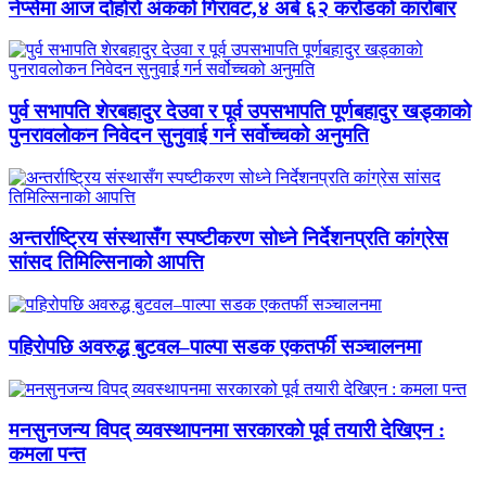
नेप्सेमा आज दोहोरो अंकको गिरावट,४ अर्ब ६२ करोडको कारोबार
पुर्व सभापति शेरबहादुर देउवा र पूर्व उपसभापति पूर्णबहादुर खड्काको
पुनरावलोकन निवेदन सुनुवाई गर्न सर्वोच्चको अनुमति
अन्तर्राष्ट्रिय संस्थासँग स्पष्टीकरण सोध्ने निर्देशनप्रति कांग्रेस
सांसद तिमिल्सिनाको आपत्ति
पहिरोपछि अवरुद्ध बुटवल–पाल्पा सडक एकतर्फी सञ्चालनमा
मनसुनजन्य विपद् व्यवस्थापनमा सरकारको पूर्व तयारी देखिएन :
कमला पन्त