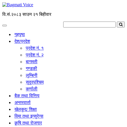
वि.सं.२०८३ साउन २१ बिहीवार
गृहपृष्ठ
देश/प्रदेश
प्रदेश नं. १
प्रदेश नं. २
बागमती
गण्डकी
लुम्बिनी
सुदुरपश्चिम
कर्णाली
बैक तथा वित्तिय
अन्तरवार्ता
खेलकुद/ शिक्षा
विमा तथा इन्सुरेन्स
कृृषि तथा राेजगार