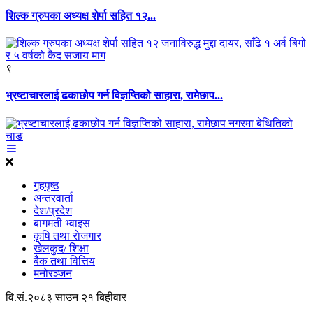
शिल्क ग्रुपका अध्यक्ष शेर्पा सहित १२...
९
भ्रष्टाचारलाई ढकाछोप गर्न विज्ञप्तिको साहारा, रामेछाप...
गृहपृष्ठ
अन्तरवार्ता
देश/प्रदेश
बागमती भ्वाइस
कृृषि तथा राेजगार
खेलकुद/ शिक्षा
बैक तथा वित्तिय
मनोरञ्जन
वि.सं.२०८३ साउन २१ बिहीवार