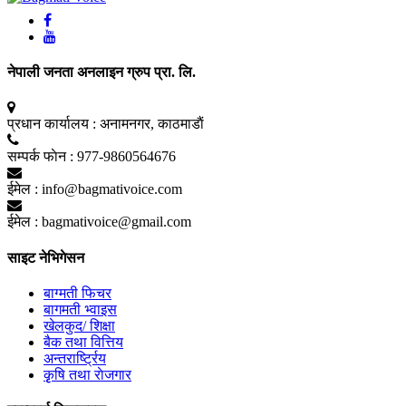
नेपाली जनता अनलाइन ग्रुप प्रा. लि.
प्रधान कार्यालय :
अनामनगर, काठमाडाैं
सम्पर्क फाेन :
977-9860564676
ईमेल :
info@bagmativoice.com
ईमेल :
bagmativoice@gmail.com
साइट नेभिगेसन
बाग्मती फिचर
बागमती भ्वाइस
खेलकुद/ शिक्षा
बैक तथा वित्तिय
अन्तरार्ष्ट्रिय
कृृषि तथा राेजगार